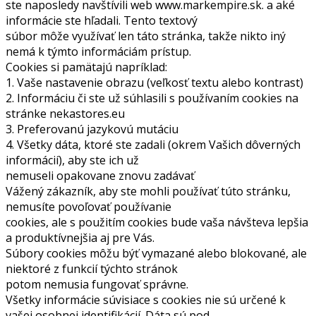
ste naposledy navštívili web www.markempire.sk. a aké
informácie ste hľadali. Tento textový
súbor môže využívať len táto stránka, takže nikto iný
nemá k týmto informáciám prístup.
Cookies si pamätajú napríklad:
1. Vaše nastavenie obrazu (veľkosť textu alebo kontrast)
2. Informáciu či ste už súhlasili s používaním cookies na
stránke nekastores.eu
3. Preferovanú jazykovú mutáciu
4. Všetky dáta, ktoré ste zadali (okrem Vašich dôverných
informácií), aby ste ich už
nemuseli opakovane znovu zadávať
Vážený zákazník, aby ste mohli používať túto stránku,
nemusíte povoľovať používanie
cookies, ale s použitím cookies bude vaša návšteva lepšia
a produktívnejšia aj pre Vás.
Súbory cookies môžu býť vymazané alebo blokované, ale
niektoré z funkcií týchto stránok
potom nemusia fungovať správne.
Všetky informácie súvisiace s cookies nie sú určené k
vašej osobnej identifikácií. Dáta sú pod