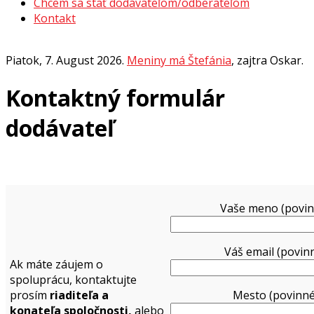
Chcem sa stať dodávateľom/odberateľom
Kontakt
Piatok
, 7. August 2026.
Meniny má
Štefánia
, zajtra
Oskar
.
Kontaktný formulár
dodávateľ
Vaše meno (povin
Váš email (povin
Ak máte záujem o
spoluprácu, kontaktujte
prosím
riaditeľa a
Mesto (povinné
konateľa
spoločnosti,
alebo