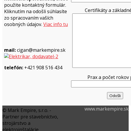
použite kontaktný formulár.
Certifikáty a základn
Kliknutím na odošli súhlasíte
zo spracovaním vaších
osobných údajov.
Viac info tu
mail:
cigan@markempire.sk
telefón:
+421 908 516 434
Prax a počet rokov
www.markempire.sk
©
Mark Empire, s.r.o.
-
Partner pre stavebníctvo,
strojárstvo a
elektroinštalácie